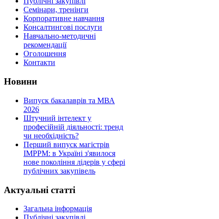
Публічні закупівлі
Семінари, тренінги
Корпоративне навчання
Консалтингові послуги
Навчально-методичні
рекомендації
Оголошення
Контакти
Новини
Випуск бакалаврів та МВА
2026
Штучний інтелект у
професійній діяльності: тренд
чи необхідність?
Перший випуск магістрів
IMPPM: в Україні з'явилося
нове покоління лідерів у сфері
публічних закупівель
Актуальні
статті
Загальна інформація
Публічні закупівлі