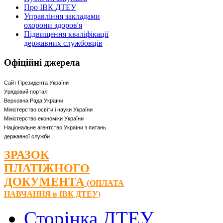
Про ІВК ДТЕУ
Управління закладами
охорони здоров'я
Підвищення кваліфікації
державних службовців
Офіційні
джерела
Сайт Президента України
Урядовий портал
Верховна Рада України
Міністерство освіти і науки України
Міністерство економіки України
Національне агентство України з питань
державної служби
ЗРАЗОК
ПЛАТІЖНОГО
ДОКУМЕНТА
(
ОПЛАТА
НАВЧАННЯ
в ІВК ДТЕУ)
Сторінка ДТЕУ