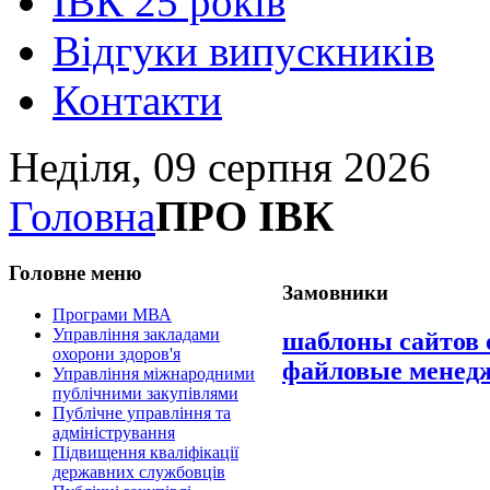
ІВК 25 років
Відгуки випускників
Контакти
Неділя, 09 серпня 2026
Головна
ПРО ІВК
Головне
меню
Замовники
Програми МВА
Управління закладами
шаблоны сайтов
охорони здоров'я
файловые менед
Управління міжнародними
публічними закупівлями
Публічне управління та
адміністрування
Підвищення кваліфікації
державних службовців