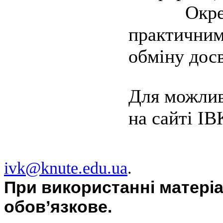
Окрему у
практичним
обміну дос
Для можлив
на сайті ІВ
ivk@knute.edu.ua
.
При використанні матері
обов’язкове.