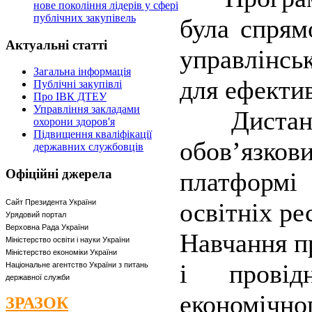
нове покоління лідерів у сфері
публічних закупівель
була спрям
Актуальні
статті
управлінсь
Загальна інформація
для ефектив
Публічні закупівлі
Про ІВК ДТЕУ
Управління закладами
Дистанці
охорони здоров'я
Підвищення кваліфікації
обов’язков
державних службовців
Офіційні
джерела
платформі
Сайт Президента України
освітніх р
Урядовий портал
Верховна Рада України
Навчання п
Міністерство освіти і науки України
Міністерство економіки України
і провід
Національне агентство України з питань
державної служби
економічног
ЗРАЗОК