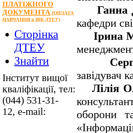
ПЛАТІЖНОГО
Ганна Д
ДОКУМЕНТА
(
ОПЛАТА
кафедри сві
НАВЧАННЯ
в ІВК ДТЕУ)
Сторінка
Ірина М
ДТЕУ
менеджмент
Знайти
Сергій
завідувач к
Інститут вищої
Лілія О
кваліфікації, тел:
(044) 531-31-
консультант
12, e-mail:
оборони та
«Інформацій