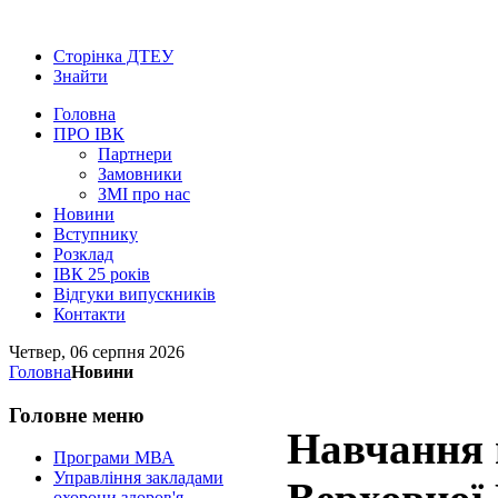
Сторінка ДТЕУ
Знайти
Головна
ПРО ІВК
Партнери
Замовники
ЗМІ про нас
Новини
Вступнику
Розклад
ІВК 25 років
Відгуки випускників
Контакти
Четвер, 06 серпня 2026
Головна
Новини
Головне
меню
Навчання 
Програми МВА
Управління закладами
охорони здоров'я