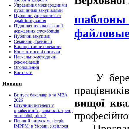
Верховної
Управління міжнародними
публічними закупівлями
шаблоны 
Публічне управління та
адміністрування
Підвищення кваліфікації
файловые
державних службовців
Публічні закупівлі
Семінари, тренінги
Корпоративне навчання
Консалтингові послуги
Навчально-методичні
рекомендації
Оголошення
Контакти
У березні
Новини
працівникі
Випуск бакалаврів та МВА
вищої квал
2026
Штучний інтелект у
професійній діяльності: тренд
професійно
чи необхідність?
Перший випуск магістрів
Програма 
IMPPM: в Україні з'явилося