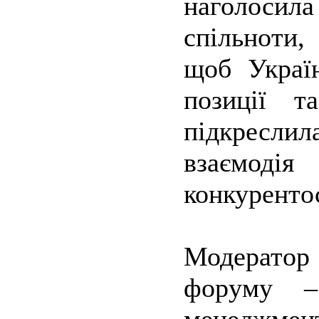
наголосила
спільноти,
щоб Україн
позиції т
підкресли
взаємодія
конкуренто
Модератор 
форуму – 