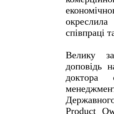
економічн
окреслила
співпраці т
Велику за
доповідь н
доктора 
менеджмен
Державног
Product Ow