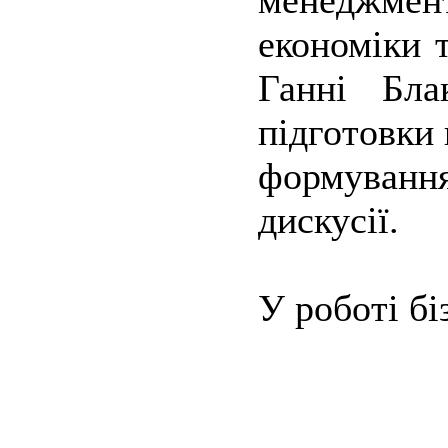
менеджмент
економіки 
Ганні Бла
підготовки 
формуванн
дискусії.
У роботі бі