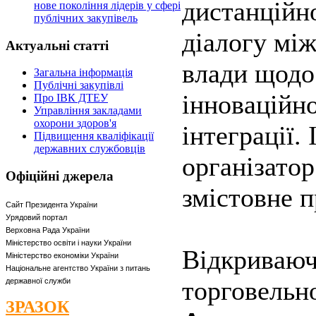
дистанційн
нове покоління лідерів у сфері
публічних закупівель
діалогу між
Актуальні
статті
влади щодо
Загальна інформація
Публічні закупівлі
інноваційно
Про ІВК ДТЕУ
Управління закладами
охорони здоров'я
інтеграції.
Підвищення кваліфікації
державних службовців
організатор
Офіційні
джерела
змістовне п
Сайт Президента України
Урядовий портал
Верховна Рада України
Міністерство освіти і науки України
Відкрива
Міністерство економіки України
Національне агентство України з питань
торговел
державної служби
ЗРАЗОК