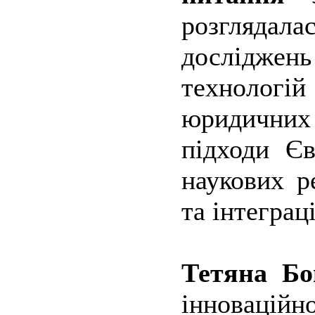
розглядала
досліджен
технологій
юридичних 
підходи Єв
наукових р
та інтеграц
Тетяна Бо
інноваційн