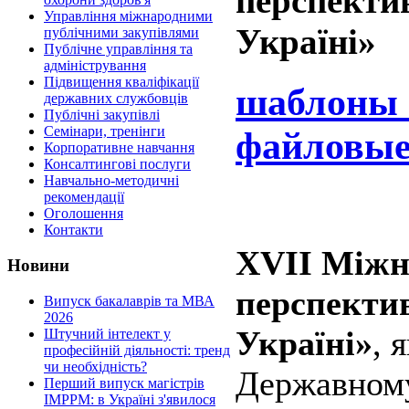
перспектив
Управління міжнародними
Україні»
публічними закупівлями
Публічне управління та
адміністрування
Підвищення кваліфікації
шаблоны 
державних службовців
Публічні закупівлі
Семінари, тренінги
файловые
Корпоративне навчання
Консалтингові послуги
Навчально-методичні
рекомендації
Оголошення
Контакти
XVII Міжн
Новини
перспектив
Випуск бакалаврів та МВА
2026
Україні»
, 
Штучний інтелект у
професійній діяльності: тренд
чи необхідність?
Державному
Перший випуск магістрів
IMPPM: в Україні з'явилося