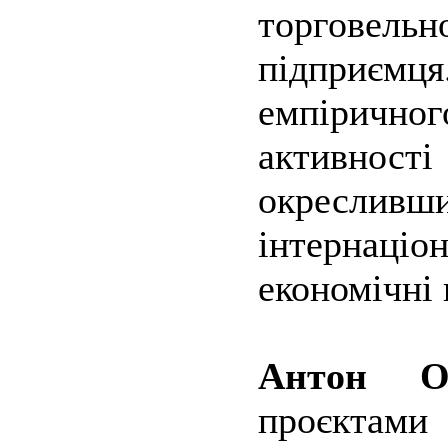
торговельн
підприємц
емпірично
активност
окресливш
інтернаці
економічні 
Антон Ор
проєктами