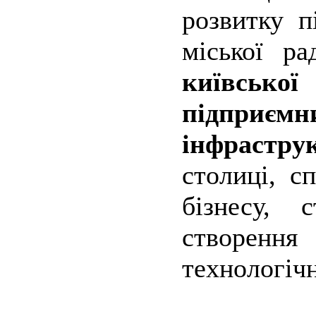
розвитку п
міської р
київсько
підприєм
інфрастру
столиці, с
бізнесу, 
створенн
технологічн