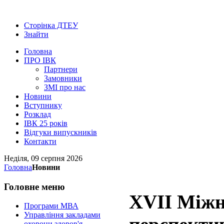
Сторінка ДТЕУ
Знайти
Головна
ПРО ІВК
Партнери
Замовники
ЗМІ про нас
Новини
Вступнику
Розклад
ІВК 25 років
Відгуки випускників
Контакти
Неділя, 09 серпня 2026
Головна
Новини
Головне
меню
XVІІ Міжн
Програми МВА
Управління закладами
охорони здоров'я