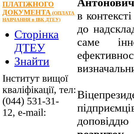
Антонович
ПЛАТІЖНОГО
ДОКУМЕНТА
в контексті
(
ОПЛАТА
НАВЧАННЯ
в ІВК ДТЕУ)
до надскла
Сторінка
саме інн
ДТЕУ
ефективно
Знайти
визначальн
Інститут вищої
кваліфікації, тел:
Віцепрези
(044) 531-31-
підприєм
12, e-mail:
доповід