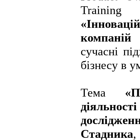
Trainin
«Інновацій
компаній
сучасні пі
бізнесу в у
Тема
«П
діяльност
досліджен
Стадника