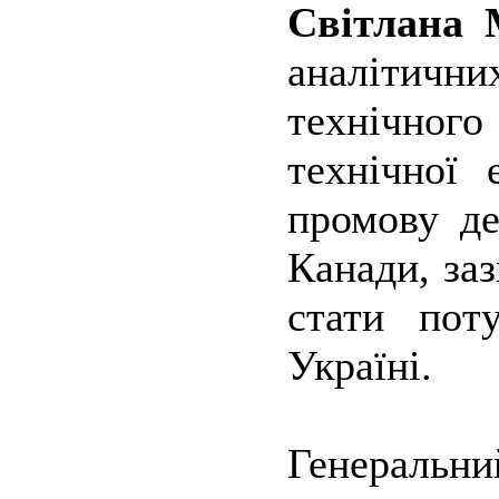
Світлана 
аналітичн
технічного
технічної 
промову де
Канади, за
стати пот
Україні.
Генеральн