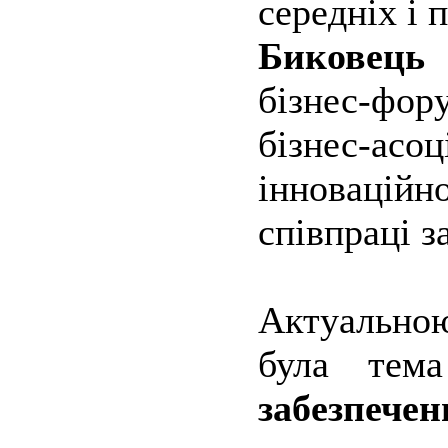
середніх і
Биковець
–
бізнес-фору
бізнес-ас
інноваційн
співпраці з
Актуальною
була те
забезпечен