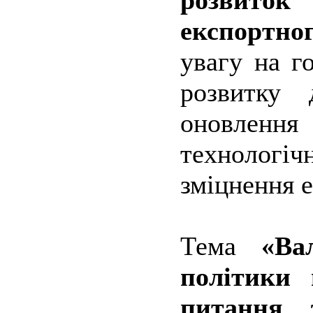
розвиток
експортно
увагу на г
розвитку 
оновленн
технологіч
зміцнення 
Тема
«Ва
політики 
питання 