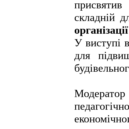
присвятив
складній д
організаці
У виступі в
для підвищ
будівельног
Модератор
педагогі
економічн