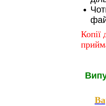
Чот
фай
Копії 
прийм
Випу
Ва