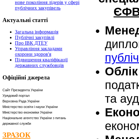
нове покоління лідерів у сфері
публічних закупівель
ЄФ
Актуальні
статті
Мене
Загальна інформація
Публічні закупівлі
дип
Про ІВК ДТЕУ
Управління закладами
публі
охорони здоров'я
Підвищення кваліфікації
державних службовців
Облік
Офіційні
джерела
подат
Сайт Президента України
та ауд
Урядовий портал
Верховна Рада України
Міністерство освіти і науки України
Екон
Міністерство економіки України
Національне агентство України з питань
еконо
державної служби
ЗРАЗОК