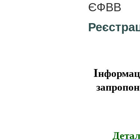
ЄФВВ
Реєстрац
І
нформаці
запропон
Детал