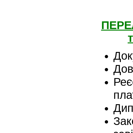
ПЕРЕ
Док
Дов
Реє
пла
Дип
Зак