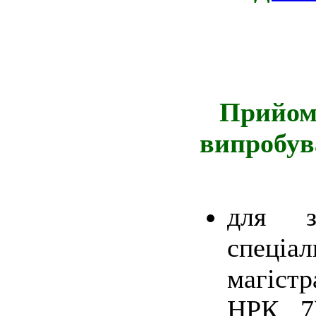
Прийом 
випробув
для з
спеціа
магіст
НРК 7)