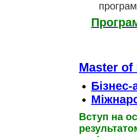
програм
Програ
Мaster of
Бізнес-
Міжнаро
Вступ на ос
результато