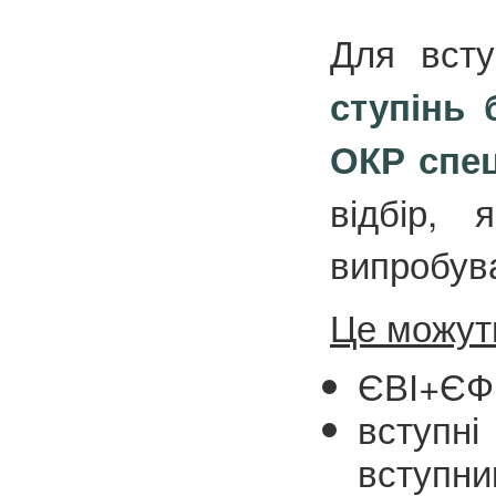
Д
ля всту
ступінь 
ОКР спец
відбір, 
випробув
Це можуть
ЄВІ+ЄФВ
вступн
вступни