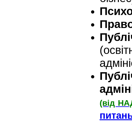
Психо
Прав
Публ
(осві
адмін
Пу
адмін
(від НА
питань