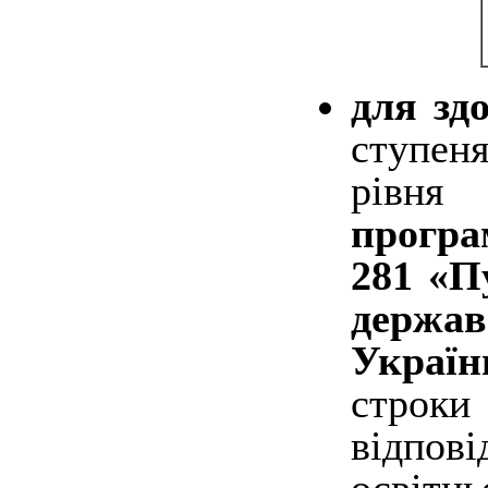
для зд
ступеня
рівня
програ
281 «П
держав
Україн
строк
відпов