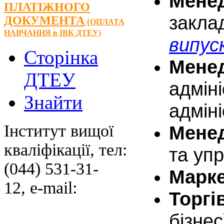
Мен
ПЛАТІЖНОГО
закла
ДОКУМЕНТА
(
ОПЛАТА
НАВЧАННЯ
в ІВК ДТЕУ)
випуск
Сторінка
Мене
ДТЕУ
адмін
Знайти
адмін
Інститут вищої
Мене
кваліфікації, тел:
та уп
(044) 531-31-
Марк
12, e-mail:
Торгі
бізне