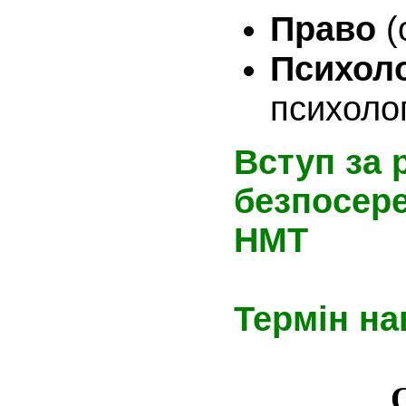
Право
(
Психол
психолог
Вступ за 
безпосере
НМТ
Термін на