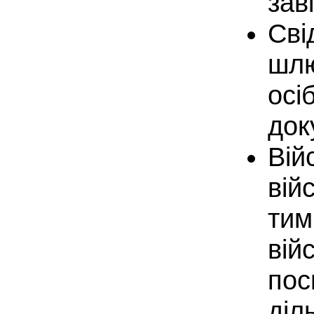
зав
Сві
шлю
осі
док
Вій
вій
тим
вій
пос
діл