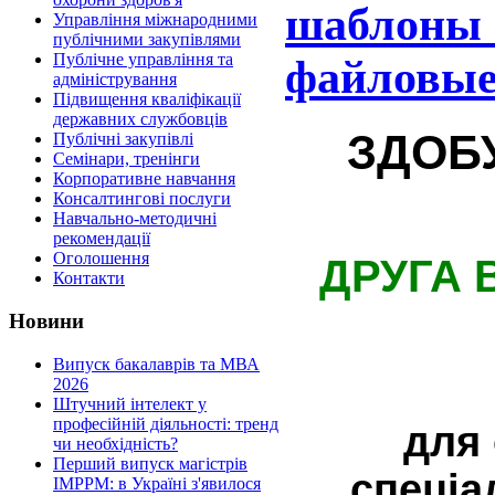
шаблоны 
Управління міжнародними
публічними закупівлями
Публічне управління та
файловые
адміністрування
Підвищення кваліфікації
державних службовців
ЗДОБ
Публічні закупівлі
Семінари, тренінги
Корпоративне навчання
Консалтингові послуги
Навчально-методичні
рекомендації
Оголошення
ДРУГА 
Контакти
Новини
Випуск бакалаврів та МВА
2026
Штучний інтелект у
професійній діяльності: тренд
для 
чи необхідність?
Перший випуск магістрів
спеціа
IMPPM: в Україні з'явилося