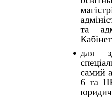
освіт
магістр
адмініс
та адм
Кабінет
для з
спеціал
самий а
6 та Н
юридичн