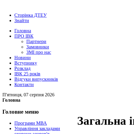
Сторінка ДТЕУ
Знайти
Головна
ПРО ІВК
Партнери
Замовники
ЗМІ про нас
Новини
Вступнику
Розклад
ІВК 25 років
Відгуки випускників
Контакти
П'ятниця, 07 серпня 2026
Головна
Головне
меню
Загальна 
Програми МВА
Управління закладами
охорони здоров'я