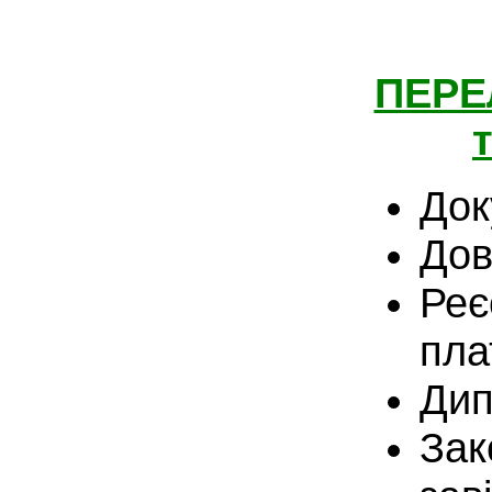
ПЕРЕ
Док
Дов
Реє
пла
Дип
Зак