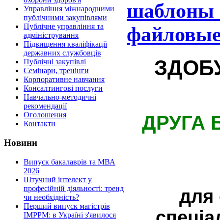
шаблоны 
Управління міжнародними
публічними закупівлями
Публічне управління та
файловые
адміністрування
Підвищення кваліфікації
державних службовців
ЗДОБ
Публічні закупівлі
Семінари, тренінги
Корпоративне навчання
Консалтингові послуги
Навчально-методичні
рекомендації
Оголошення
ДРУГА 
Контакти
Новини
Випуск бакалаврів та МВА
2026
Штучний інтелект у
професійній діяльності: тренд
для 
чи необхідність?
Перший випуск магістрів
спеціа
IMPPM: в Україні з'явилося