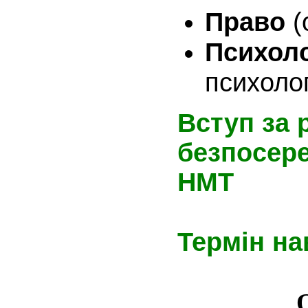
Право
(
Психол
психолог
Вступ за 
безпосере
НМТ
Термін на