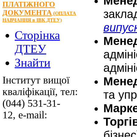
Мен
ПЛАТІЖНОГО
закла
ДОКУМЕНТА
(
ОПЛАТА
НАВЧАННЯ
в ІВК ДТЕУ)
випуск
Сторінка
Мене
ДТЕУ
адмін
Знайти
адмін
Інститут вищої
Мене
кваліфікації, тел:
та уп
(044) 531-31-
Марк
12, e-mail:
Торгі
бізне