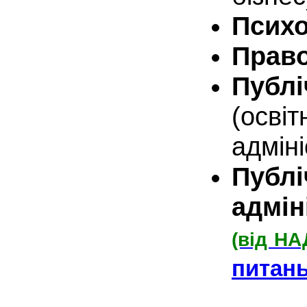
Психо
Прав
Публ
(осві
адмін
Пу
адмін
(від НА
питань