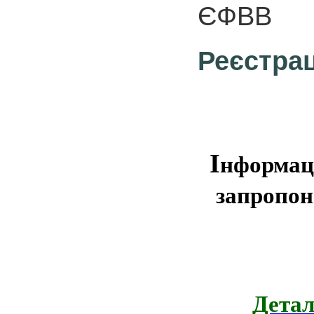
ЄФВВ
Реєстрац
І
нформаці
запропон
Детал