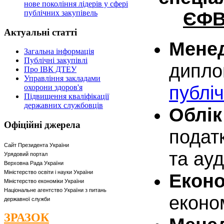
нове покоління лідерів у сфері
публічних закупівель
ЄФ
Актуальні
статті
Мене
Загальна інформація
Публічні закупівлі
дип
Про ІВК ДТЕУ
Управління закладами
публі
охорони здоров'я
Підвищення кваліфікації
державних службовців
Облік
Офіційні
джерела
подат
Сайт Президента України
та ауд
Урядовий портал
Верховна Рада України
Міністерство освіти і науки України
Екон
Міністерство економіки України
Національне агентство України з питань
еконо
державної служби
ЗРАЗОК