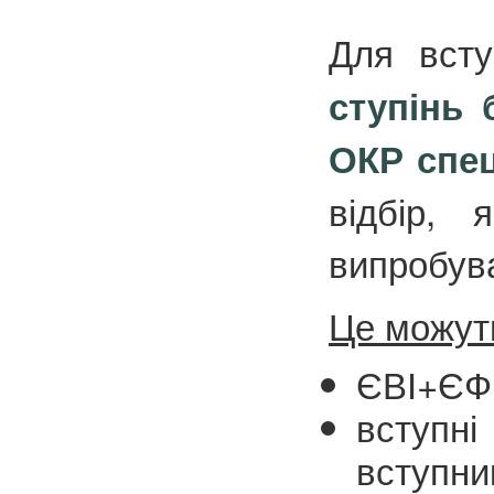
Д
ля всту
ступінь 
ОКР спец
відбір, 
випробув
Це можуть
ЄВІ+ЄФВ
вступн
вступни