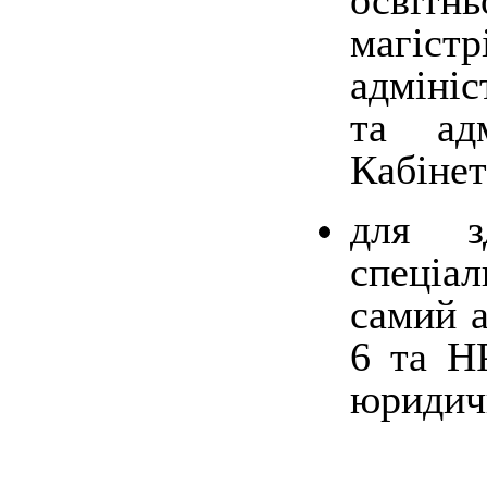
освіт
магістр
адмініс
та адм
Кабінет
для з
спеціал
самий а
6 та Н
юридичн