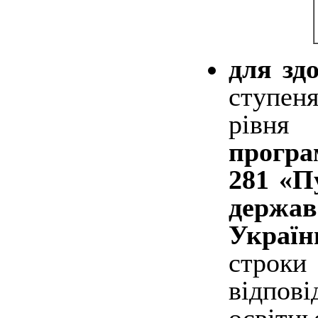
для зд
ступеня
рівня
програ
281 «П
держав
Україн
строк
відпов