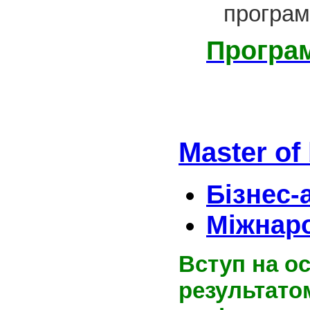
програм
Програ
Мaster of
Бізнес-
Міжнаро
Вступ на ос
результато