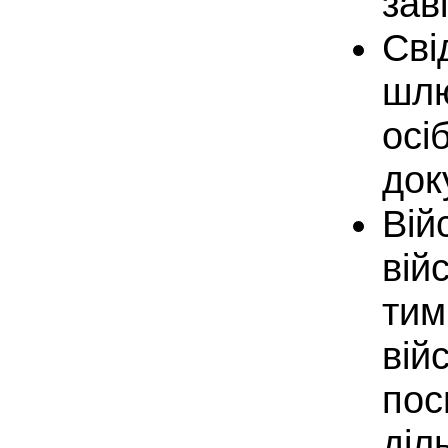
зав
Сві
шлю
осі
док
Вій
вій
тим
вій
пос
діл