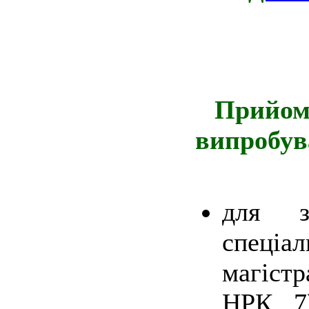
Прийом 
випробув
для з
спеціа
магіст
НРК 7)