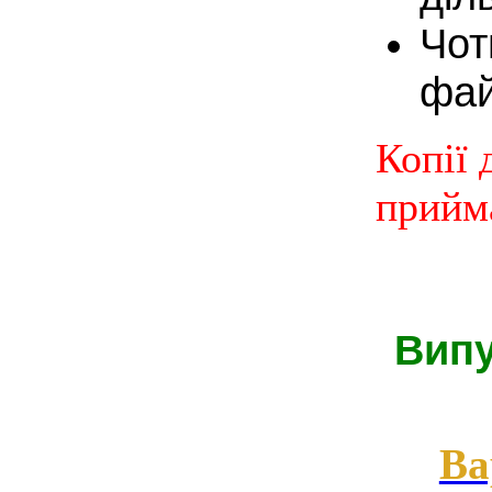
Чот
фай
Копії 
прийм
Випу
Ва