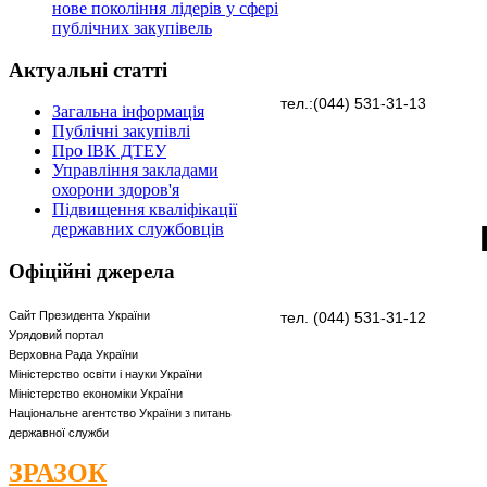
нове покоління лідерів у сфері
публічних закупівель
Актуальні
статті
тел.:(044)
531-31-13
Загальна інформація
Публічні закупівлі
Про ІВК ДТЕУ
Управління закладами
охорони здоров'я
Підвищення кваліфікації
державних службовців
Офіційні
джерела
Сайт Президента України
тел. (044)
531-31-12
Урядовий портал
Верховна Рада України
Міністерство освіти і науки України
Міністерство економіки України
Національне агентство України з питань
державної служби
ЗРАЗОК